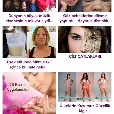
Dünyanın büyük müzik
Göz bebeklerine dövme
efsanesinin tek varisiydi…
yaptırdı… Hayatı altüst oldu!
Trajedilerle dolu hikâyesi
Acı haberi doktordan
çok erken sonra erdi: Lisa
öğrendi
Marie Presley 54 yaşında
hayatını kaybetti!
CİLT ÇATLAKLARI
Eşek sütünde ölüm riski!
İçince bu hale geldi…
Ülkelerin Kusursuz Güzellik
Algısı…