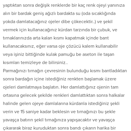
yaptıktan sonra değişik renklerde bir kaç renk ojeyi yanınıza
alın bir bardak geniş ağızlı bardakta su (oda sıcaklığında
yokda damlatacağınız ojeler dibe çökecektir..) ve şekil
vermek için kullanacağınız kürdan tarzında bir çubuk, ve
tırnaklarınızda arta kalan kısmı kapatmak içinde bant
kullanacaksınız, eğer varsa oje çözücü kalem kullanabilir
veya işiniz bittiğinde kulak pamuğu be aseton ile taşan
kısımları temizleye de bilirsiniz..
Parmağınızı tırnağın çevresinin bulunduğu kısmı bantladıktan
sonra bardağın içine istediğiniz renkten başlamak üzere
ojeleri damlatmaya başlatın. Her damlattığınız ojenin tam
ortasına gelecek şekilde renkleri damlattıktan sonra halkalar
halinde gelen ojeye damlalarına kürdanla istediğiniz şekli
verin ve 15 saniye kadar beklesin ve tırnağınızı bu şekle
yavaşça batırın şekil tırnağınıza yapışacaktır ve yavaşça
çıkararak biraz kuruduktan sonra bandı çıkarın harika bir