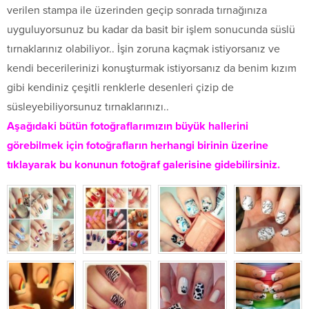
verilen stampa ile üzerinden geçip sonrada tırnağınıza
uyguluyorsunuz bu kadar da basit bir işlem sonucunda süslü
tırnaklarınız olabiliyor.. İşin zoruna kaçmak istiyorsanız ve
kendi becerilerinizi konuşturmak istiyorsanız da benim kızım
gibi kendiniz çeşitli renklerle desenleri çizip de
süsleyebiliyorsunuz tırnaklarınızı..
Aşağıdaki bütün fotoğraflarımızın büyük hallerini
görebilmek için fotoğrafların herhangi birinin üzerine
tıklayarak bu konunun fotoğraf galerisine gidebilirsiniz.