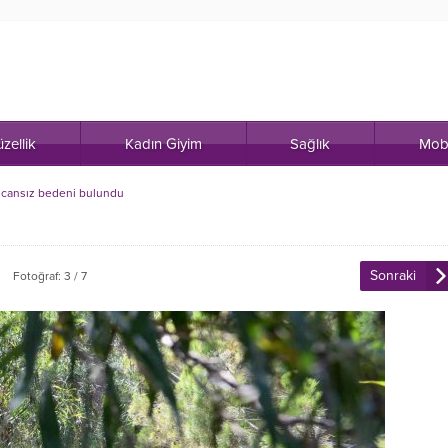
zellik
Kadın Giyim
Sağlık
Mob
 cansız bedeni bulundu
Sonraki
Fotoğraf: 3 / 7