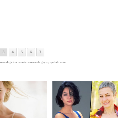
3
4
5
6
7
anarak galeri resimleri arasında geçiş yapabilirsiniz.