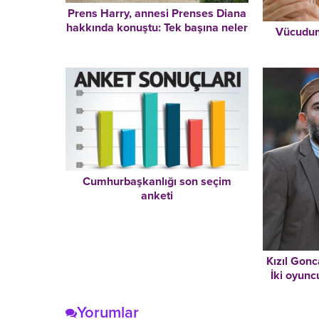
Prens Harry, annesi Prenses Diana
hakkında konuştu: Tek başına neler
Vücudum
yaşadığını hayal bile edemiyorum,
Eşimin kaderi anneme benzeyecek
diye korkuyorum
Cumhurbaşkanlığı son seçim
anketi
Kızıl Gonc
İki oyunc
Yorumlar