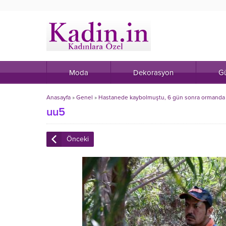
Moda
Dekorasyon
Gü
Anasayfa
»
Genel
»
Hastanede kaybolmuştu, 6 gün sonra ormanda
uu5
Önceki