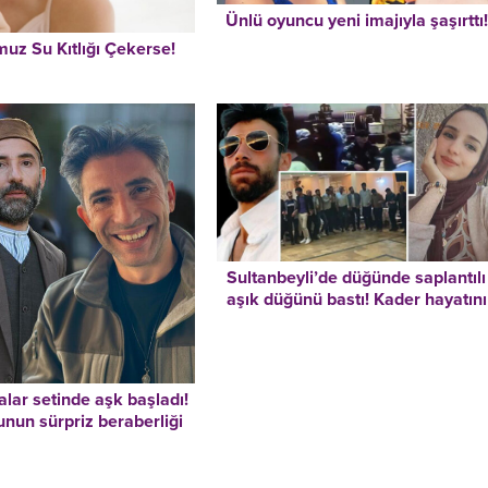
Ünlü oyuncu yeni imajıyla şaşırttı!
uz Su Kıtlığı Çekerse!
Sultanbeyli’de düğünde saplantılı
aşık düğünü bastı! Kader hayatını
kaybetti
alar setinde aşk başladı!
unun sürpriz beraberliği