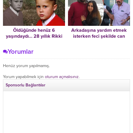
Öldüğünde henüz 6
Arkadaşına yardım etmek
yaşındaydı… 28 yıllık Rikki
isterken feci şekilde can
Neave cinayetini bir bant
verdi
parçası çözdü!
Yorumlar
Henüz yorum yapılmamış.
Yorum yapabilmek için
oturum açmalısınız
.
Sponsorlu Bağlantılar