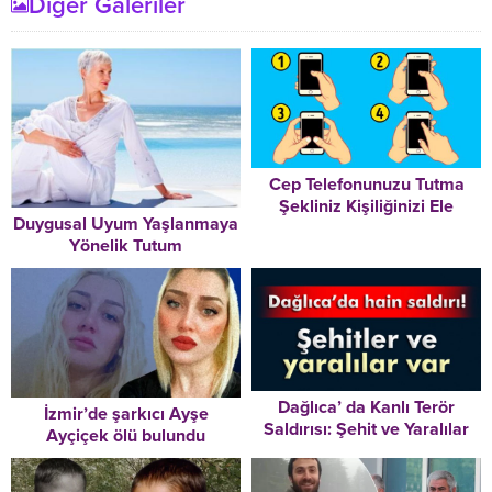
Diğer Galeriler
Cep Telefonunuzu Tutma
Şekliniz Kişiliğinizi Ele
Duygusal Uyum Yaşlanmaya
Veriyor
Yönelik Tutum
Dağlıca’ da Kanlı Terör
İzmir’de şarkıcı Ayşe
Saldırısı: Şehit ve Yaralılar
Ayçiçek ölü bulundu
Var