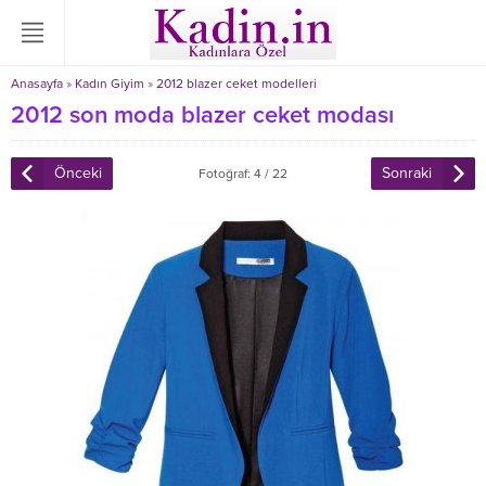
Anasayfa
»
Kadın Giyim
»
2012 blazer ceket modelleri
2012 son moda blazer ceket modası
Önceki
Sonraki
Fotoğraf: 4 / 22