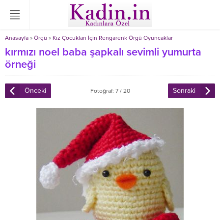
Anasayfa
»
Örgü
»
Kız Çocukları İçin Rengarenk Örgü Oyuncaklar
kırmızı noel baba şapkalı sevimli yumurta
örneği
Önceki
Sonraki
Fotoğraf: 7 / 20