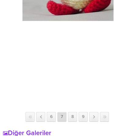
6
7
8
9
Diğer Galeriler