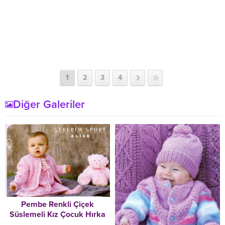
1
2
3
4
Diğer Galeriler
Pembe Renkli Çiçek
Süslemeli Kız Çocuk Hırka
Modeli