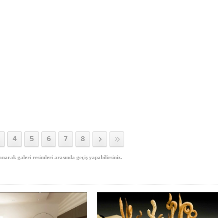
4
5
6
7
8
anarak galeri resimleri arasında geçiş yapabilirsiniz.