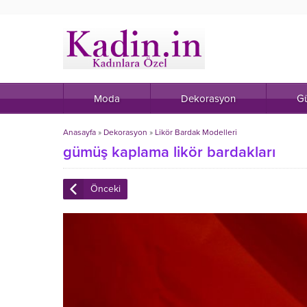
Moda
Dekorasyon
Gü
Anasayfa
»
Dekorasyon
»
Likör Bardak Modelleri
gümüş kaplama likör bardakları
Önceki