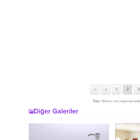
1
2
3
Bilgi: Klavye yön tuşlarını kull
Diğer Galeriler